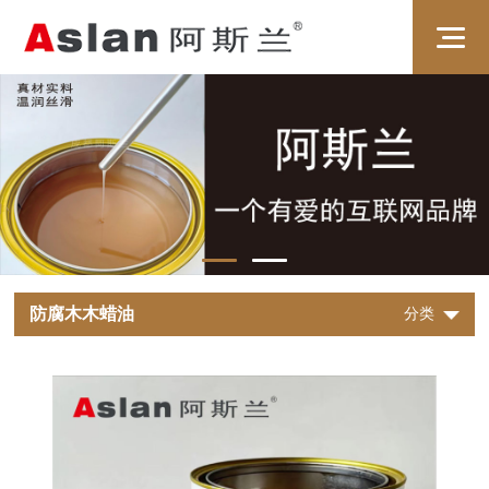
防腐木木蜡油
分类