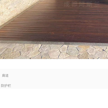
：
廊道
：
防护栏